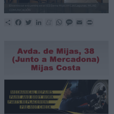
El centro se encuentra en el IES Sierra Mijas en Las Lagunas.
MIJAS
COMUNICACIÓN
Share
Facebook
Twitter
LinkedIn
Meneame
WhatsApp
Message
Email
Print