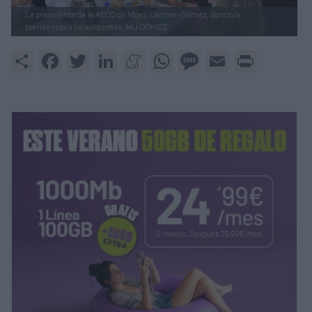
La presidenta de la AECC de Mijas, Carmen Gómez, dando la
bienvenida a los asistentes.
MJ GÓMEZ
Share
Facebook
Twitter
LinkedIn
Meneame
WhatsApp
Message
Email
Print