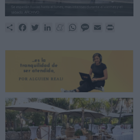
Se esperan lluvias hasta el lunes, más intensas durante el viernes y el
sábado.
ARCHIVO.
Share
Facebook
Twitter
LinkedIn
Meneame
WhatsApp
Message
Email
Print