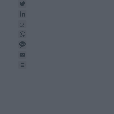
Twitter
LinkedIn
Meneame
WhatsApp
Message
Email
Print