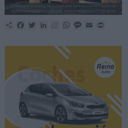
El concejal de Economía, Mario Bravo, esta mañana en el salón de plenos
durante la celebración de la jornada.
PRENSA AYUNTAMIENTO DE MIJAS
Share
Facebook
Twitter
LinkedIn
Meneame
WhatsApp
Message
Email
Print