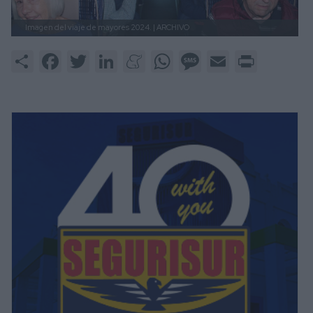
Imagen del viaje de mayores 2024.
| ARCHIVO
Share
Facebook
Twitter
LinkedIn
Meneame
WhatsApp
Message
Email
Print