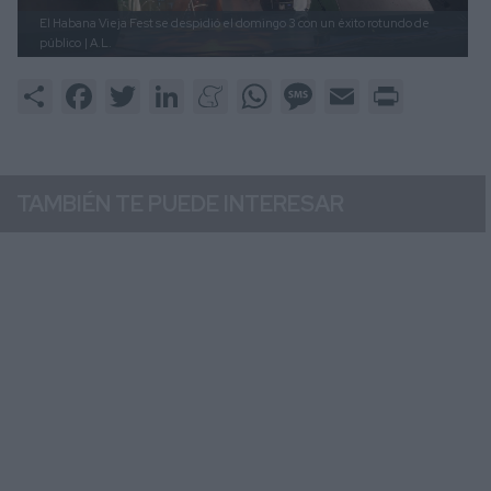
El Habana Vieja Fest se despidió el domingo 3 con un éxito rotundo de
público
| A.L.
Share
Facebook
Twitter
LinkedIn
Meneame
WhatsApp
Message
Email
Print
TAMBIÉN TE PUEDE INTERESAR