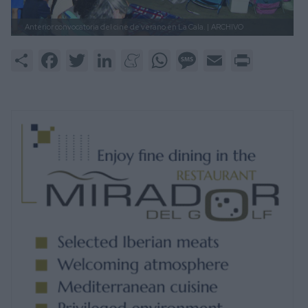
Anterior convocatoria del cine de verano en La Cala. |
ARCHIVO
Share
Facebook
Twitter
LinkedIn
Meneame
WhatsApp
Message
Email
Print