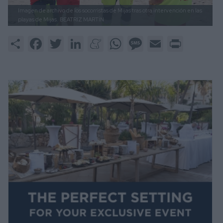
Imagen de archivo de los socorristas de Mijas tras otra intervención en las
playas de Mijas.
BEATRIZ MARTÍN
Share
Facebook
Twitter
LinkedIn
Meneame
WhatsApp
Message
Email
Print