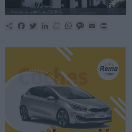
Ayuntamiento de Mijas.
ARCHIVO
Share
Facebook
Twitter
LinkedIn
Meneame
WhatsApp
Message
Email
Print