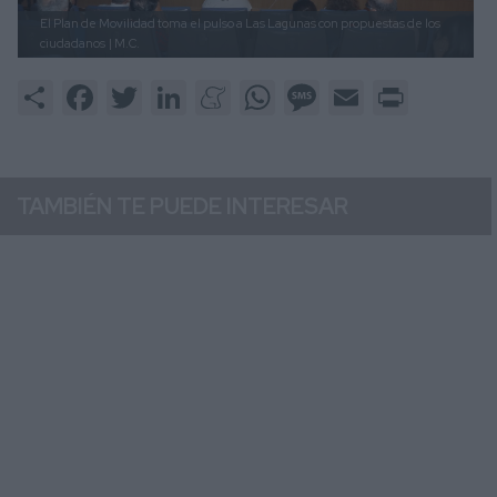
El Plan de Movilidad toma el pulso a Las Lagunas con propuestas de los
ciudadanos
| M.C.
Share
Facebook
Twitter
LinkedIn
Meneame
WhatsApp
Message
Email
Print
TAMBIÉN TE PUEDE INTERESAR