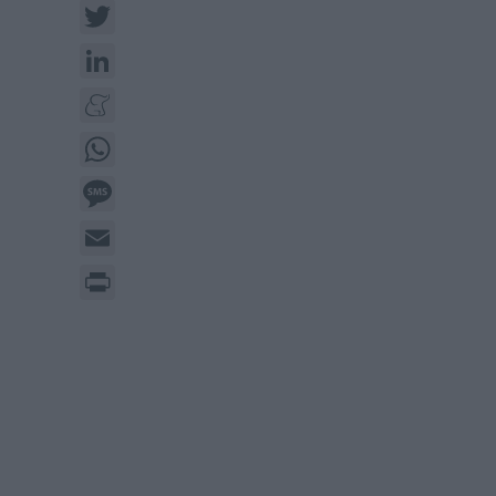
Twitter
LinkedIn
Meneame
WhatsApp
Message
Email
Print