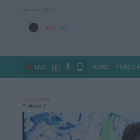
Weather in Mijas
22°C
22°C
live_tv
mic
phone_android
LIVE
NEWS
MIJAS 3.
REDACCIÓN
Publicado: // ·
: