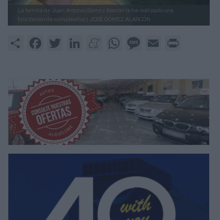
La familia de Juan Antonio Gómez Alarcón le ha realizado una
felicitación de cumpleaños |
JOSÉ GÓMEZ ALARCÓN
Share
Facebook
Twitter
LinkedIn
Meneame
WhatsApp
Message
Email
Print