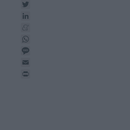
Twitter
LinkedIn
Meneame
WhatsApp
Message
Email
Print