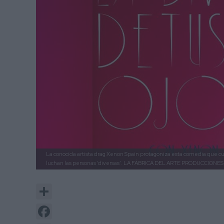
La conocida artista drag Xenon Spain protagoniza esta comedia que cu
luchan las personas ‘diversas’.
LA FÁBRICA DEL ARTE PRODUCCIONES
Share
Facebook