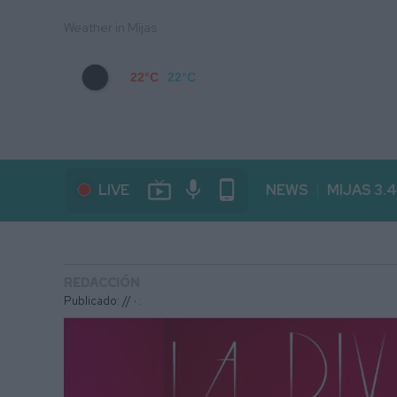
Weather in Mijas
22°C
22°C
live_tv
mic
phone_android
LIVE
NEWS
MIJAS 3.
REDACCIÓN
Publicado: // ·
: