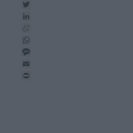
Twitter
LinkedIn
Meneame
WhatsApp
Message
Email
Print