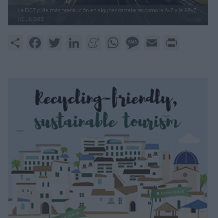
La DGT pide más precaución en algunas carreteras como la A-7 y la AP-7.
|
C.LUQUE
Share
Facebook
Twitter
LinkedIn
Meneame
WhatsApp
Message
Email
Print