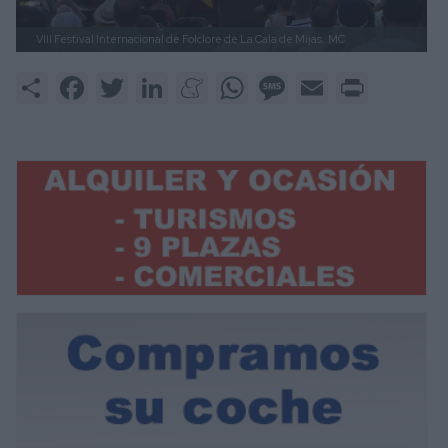
VIII Festival Internacional de Folclore de La Cala de Mijas.
MC
Share
Facebook
Twitter
LinkedIn
Meneame
WhatsApp
Message
Email
Print