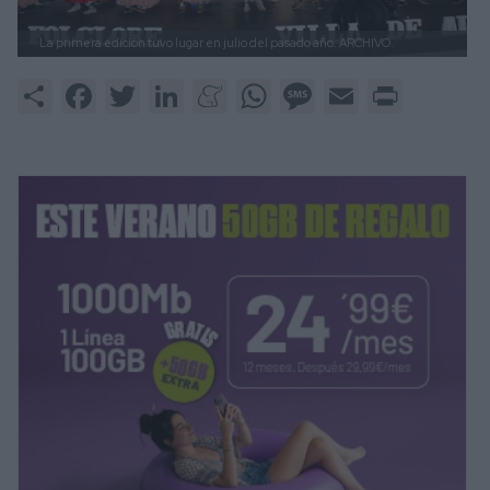
La primera edición tuvo lugar en julio del pasado año.
ARCHIVO.
Share
Facebook
Twitter
LinkedIn
Meneame
WhatsApp
Message
Email
Print