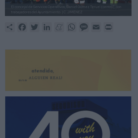
El concejal de Servicios Operativos, Daniel Gómez Teruel (centro), con
trabajadores del Ayuntamiento.
| C. JIMÉNEZ
Share
Facebook
Twitter
LinkedIn
Meneame
WhatsApp
Message
Email
Print