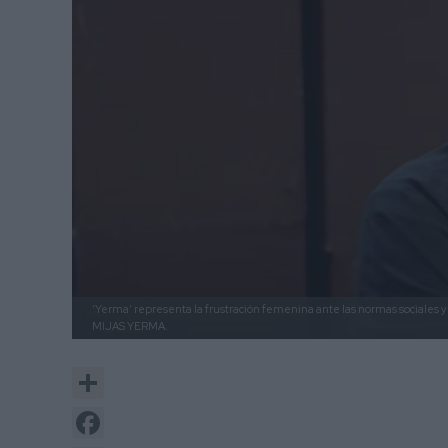
‘Yerma’ representa la frustración femenina ante las normas sociales
MIJAS YERMA.
Share
Facebook