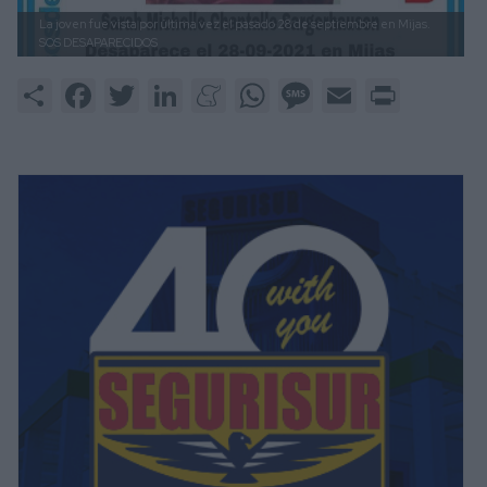
La joven fue vista por última vez el pasado 28 de septiembre en Mijas.
SOS DESAPARECIDOS
Share
Facebook
Twitter
LinkedIn
Meneame
WhatsApp
Message
Email
Print