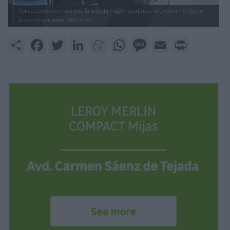
Por sectores económicos, la bajada más importante se experimentó en
el sector servicios.
ARCHIVO.
Share
Facebook
Twitter
LinkedIn
Meneame
WhatsApp
Message
Email
Print