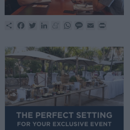
Share
Facebook
Twitter
LinkedIn
Meneame
WhatsApp
Message
Email
Print