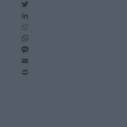
Twitter
LinkedIn
Meneame
WhatsApp
Message
Email
Print