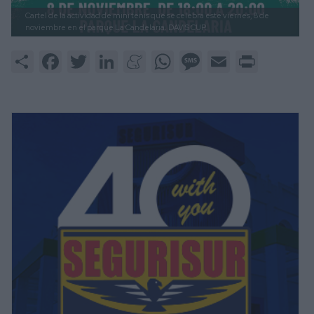
Cartel de la actividad de mini tenis que se celebra este viernes, 8 de
noviembre en el parque La Candelaria.
DAVIS CUP.
Share
Facebook
Twitter
LinkedIn
Meneame
WhatsApp
Message
Email
Print