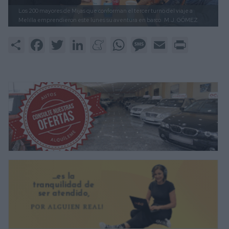
Los 200 mayores de Mijas que conforman el tercer turno del viaje a
Melilla emprendieron este lunes su aventura en barco.
M.J. GÓMEZ
Share
Facebook
Twitter
LinkedIn
Meneame
WhatsApp
Message
Email
Print