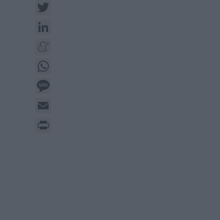
Twitter
LinkedIn
Meneame
WhatsApp
Message
Email
Print