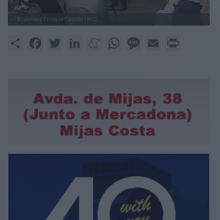
El cantaor Enrique Castillo
| M.C.
Share
Facebook
Twitter
LinkedIn
Meneame
WhatsApp
Message
Email
Print