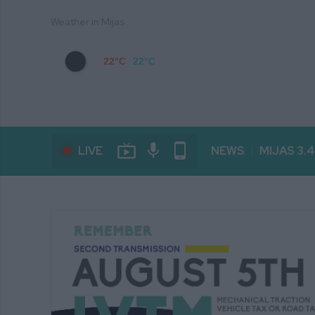
Weather in Mijas
22°C
22°C
live_tv
mic
phone_android
LIVE
NEWS
MIJAS 3.