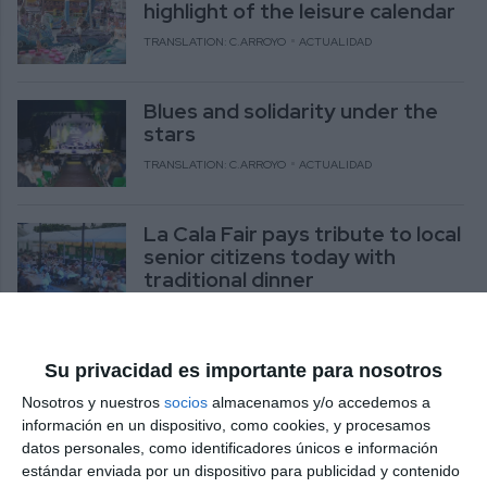
highlight of the leisure calendar
TRANSLATION: C.ARROYO
ACTUALIDAD
Blues and solidarity under the
stars
TRANSLATION: C.ARROYO
ACTUALIDAD
La Cala Fair pays tribute to local
senior citizens today with
traditional dinner
TRANSLATION: C.ARROYO
ACTUALIDAD
La Cala de Mijas kicks off its fair
Su privacidad es importante para nosotros
with folklore, tradition and a
Nosotros y nuestros
socios
almacenamos y/o accedemos a
festive atmosphere
información en un dispositivo, como cookies, y procesamos
TRANSLATION: C.ARROYO
ACTUALIDAD
datos personales, como identificadores únicos e información
estándar enviada por un dispositivo para publicidad y contenido