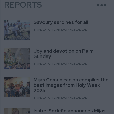
more_horiz
REPORTS
Savoury sardines for all
TRANSLATION: C.ARROYO
ACTUALIDAD
Joy and devotion on Palm
Sunday
TRANSLATION: C.ARROYO
ACTUALIDAD
Mijas Comunicación compiles the
best images from Holy Week
2025
TRANSLATION: C.ARROYO
ACTUALIDAD
Isabel Sedeño announces Mijas