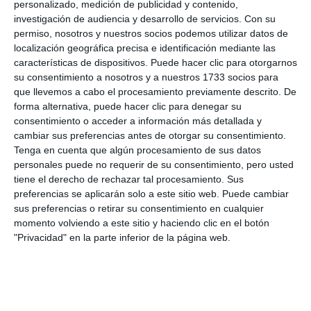
20 municipalworkers carry out
personalizado, medición de publicidad y contenido,
maintenance work at schools
investigación de audiencia y desarrollo de servicios.
Con su
every day
permiso, nosotros y nuestros socios podemos utilizar datos de
localización geográfica precisa e identificación mediante las
TRANSLATION: C.ARROYO
ACTUALIDAD
características de dispositivos. Puede hacer clic para otorgarnos
su consentimiento a nosotros y a nuestros 1733 socios para
Los Santos car park to open
que llevemos a cabo el procesamiento previamente descrito. De
this coming September
forma alternativa, puede hacer clic para denegar su
consentimiento o acceder a información más detallada y
TRANSLATION: C.ARROYO
ACTUALIDAD
cambiar sus preferencias antes de otorgar su consentimiento.
Tenga en cuenta que algún procesamiento de sus datos
personales puede no requerir de su consentimiento, pero usted
The municipality has close to
tiene el derecho de rechazar tal procesamiento. Sus
8,000 jobs linked to tourism
preferencias se aplicarán solo a este sitio web. Puede cambiar
TRANSLATION: C.ARROYO
ACTUALIDAD
sus preferencias o retirar su consentimiento en cualquier
momento volviendo a este sitio y haciendo clic en el botón
"Privacidad" en la parte inferior de la página web.
Mijas implements big data tools
to improve its tourism offering
TRANSLATION: C.ARROYO
ACTUALIDAD