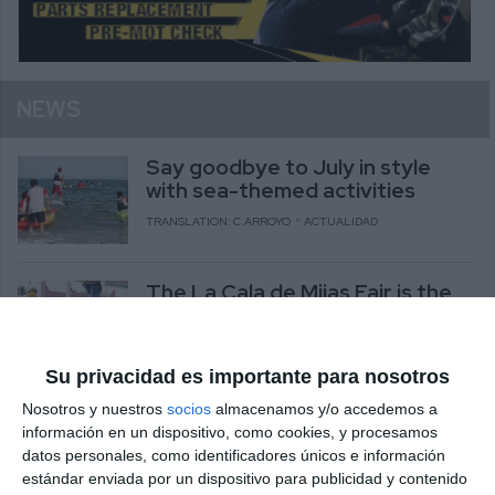
NEWS
Say goodbye to July in style
with sea-themed activities
TRANSLATION: C.ARROYO
ACTUALIDAD
The La Cala de Mijas Fair is the
highlight of the leisure calendar
TRANSLATION: C.ARROYO
ACTUALIDAD
Su privacidad es importante para nosotros
Nosotros y nuestros
socios
almacenamos y/o accedemos a
Blues and solidarity under the
información en un dispositivo, como cookies, y procesamos
stars
datos personales, como identificadores únicos e información
TRANSLATION: C.ARROYO
ACTUALIDAD
estándar enviada por un dispositivo para publicidad y contenido