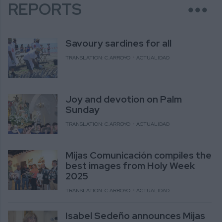
more_horiz
REPORTS
Savoury sardines for all
TRANSLATION: C.ARROYO
ACTUALIDAD
Joy and devotion on Palm
Sunday
TRANSLATION: C.ARROYO
ACTUALIDAD
Mijas Comunicación compiles the
best images from Holy Week
2025
TRANSLATION: C.ARROYO
ACTUALIDAD
Isabel Sedeño announces Mijas