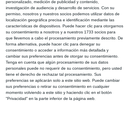
personalizado, medición de publicidad y contenido,
investigación de audiencia y desarrollo de servicios.
Con su
La Cala Fair pays tribute to local
permiso, nosotros y nuestros socios podemos utilizar datos de
senior citizens today with
localización geográfica precisa e identificación mediante las
traditional dinner
características de dispositivos. Puede hacer clic para otorgarnos
su consentimiento a nosotros y a nuestros 1733 socios para
TRANSLATION: C.ARROYO
ACTUALIDAD
que llevemos a cabo el procesamiento previamente descrito. De
forma alternativa, puede hacer clic para denegar su
La Cala de Mijas kicks off its fair
consentimiento o acceder a información más detallada y
with folklore, tradition and a
cambiar sus preferencias antes de otorgar su consentimiento.
festive atmosphere
Tenga en cuenta que algún procesamiento de sus datos
TRANSLATION: C.ARROYO
ACTUALIDAD
personales puede no requerir de su consentimiento, pero usted
tiene el derecho de rechazar tal procesamiento. Sus
preferencias se aplicarán solo a este sitio web. Puede cambiar
20 municipalworkers carry out
sus preferencias o retirar su consentimiento en cualquier
maintenance work at schools
momento volviendo a este sitio y haciendo clic en el botón
every day
"Privacidad" en la parte inferior de la página web.
TRANSLATION: C.ARROYO
ACTUALIDAD
Los Santos car park to open
this coming September