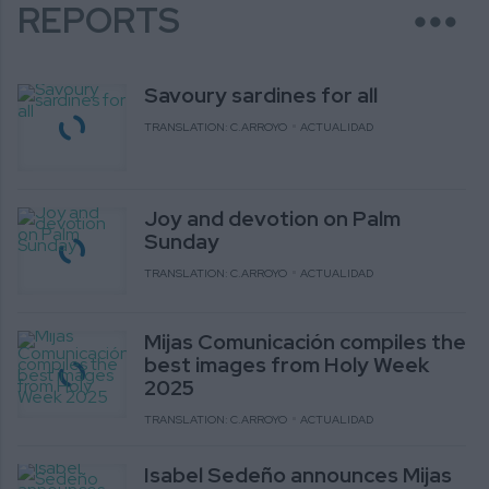
more_horiz
REPORTS
Savoury sardines for all
TRANSLATION: C.ARROYO
ACTUALIDAD
Joy and devotion on Palm
Sunday
TRANSLATION: C.ARROYO
ACTUALIDAD
Mijas Comunicación compiles the
best images from Holy Week
2025
TRANSLATION: C.ARROYO
ACTUALIDAD
Isabel Sedeño announces Mijas