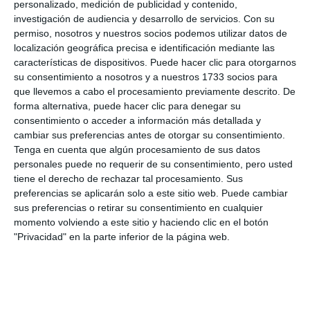
personalizado, medición de publicidad y contenido,
investigación de audiencia y desarrollo de servicios.
Con su
TRANSLATION: C.ARROYO
ACTUALIDAD
permiso, nosotros y nuestros socios podemos utilizar datos de
localización geográfica precisa e identificación mediante las
The La Cala de Mijas Fair is the
características de dispositivos. Puede hacer clic para otorgarnos
highlight of the leisure calendar
su consentimiento a nosotros y a nuestros 1733 socios para
que llevemos a cabo el procesamiento previamente descrito. De
TRANSLATION: C.ARROYO
ACTUALIDAD
forma alternativa, puede hacer clic para denegar su
consentimiento o acceder a información más detallada y
cambiar sus preferencias antes de otorgar su consentimiento.
Blues and solidarity under the
Tenga en cuenta que algún procesamiento de sus datos
stars
personales puede no requerir de su consentimiento, pero usted
TRANSLATION: C.ARROYO
ACTUALIDAD
tiene el derecho de rechazar tal procesamiento. Sus
preferencias se aplicarán solo a este sitio web. Puede cambiar
sus preferencias o retirar su consentimiento en cualquier
La Cala Fair pays tribute to local
momento volviendo a este sitio y haciendo clic en el botón
senior citizens today with
"Privacidad" en la parte inferior de la página web.
traditional dinner
TRANSLATION: C.ARROYO
ACTUALIDAD
La Cala de Mijas kicks off its fair