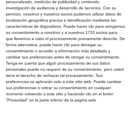
personalizado, medición de publicidad y contenido,
investigación de audiencia y desarrollo de servicios.
Con su
La Cala Fair pays tribute to local
permiso, nosotros y nuestros socios podemos utilizar datos de
senior citizens today with
localización geográfica precisa e identificación mediante las
traditional dinner
características de dispositivos. Puede hacer clic para otorgarnos
su consentimiento a nosotros y a nuestros 1733 socios para
TRANSLATION: C.ARROYO
ACTUALIDAD
que llevemos a cabo el procesamiento previamente descrito. De
forma alternativa, puede hacer clic para denegar su
La Cala de Mijas kicks off its fair
consentimiento o acceder a información más detallada y
with folklore, tradition and a
cambiar sus preferencias antes de otorgar su consentimiento.
festive atmosphere
Tenga en cuenta que algún procesamiento de sus datos
TRANSLATION: C.ARROYO
ACTUALIDAD
personales puede no requerir de su consentimiento, pero usted
tiene el derecho de rechazar tal procesamiento. Sus
preferencias se aplicarán solo a este sitio web. Puede cambiar
20 municipalworkers carry out
sus preferencias o retirar su consentimiento en cualquier
maintenance work at schools
momento volviendo a este sitio y haciendo clic en el botón
every day
"Privacidad" en la parte inferior de la página web.
TRANSLATION: C.ARROYO
ACTUALIDAD
Los Santos car park to open
this coming September