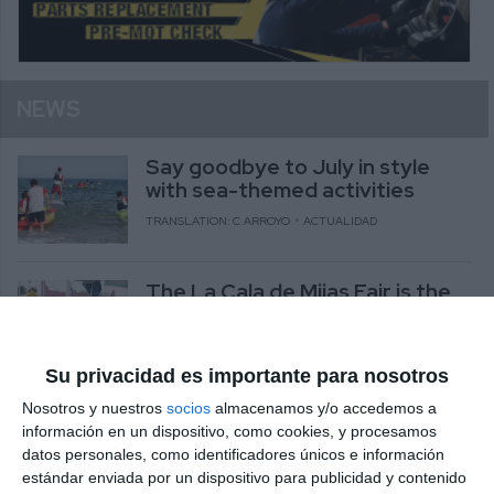
NEWS
Say goodbye to July in style
with sea-themed activities
TRANSLATION: C.ARROYO
ACTUALIDAD
The La Cala de Mijas Fair is the
highlight of the leisure calendar
TRANSLATION: C.ARROYO
ACTUALIDAD
Su privacidad es importante para nosotros
Nosotros y nuestros
socios
almacenamos y/o accedemos a
Blues and solidarity under the
información en un dispositivo, como cookies, y procesamos
stars
datos personales, como identificadores únicos e información
TRANSLATION: C.ARROYO
ACTUALIDAD
estándar enviada por un dispositivo para publicidad y contenido