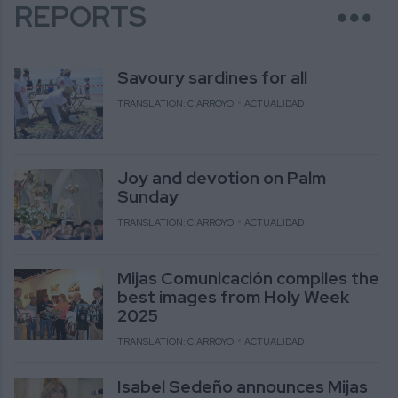
more_horiz
REPORTS
Savoury sardines for all
TRANSLATION: C.ARROYO
ACTUALIDAD
Joy and devotion on Palm
Sunday
TRANSLATION: C.ARROYO
ACTUALIDAD
Mijas Comunicación compiles the
best images from Holy Week
2025
TRANSLATION: C.ARROYO
ACTUALIDAD
Isabel Sedeño announces Mijas