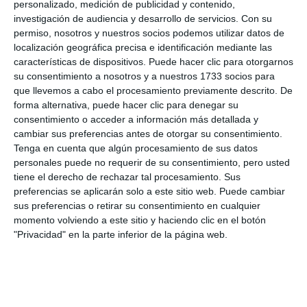
personalizado, medición de publicidad y contenido,
investigación de audiencia y desarrollo de servicios.
Con su
La Cala Fair pays tribute to local
permiso, nosotros y nuestros socios podemos utilizar datos de
senior citizens today with
localización geográfica precisa e identificación mediante las
traditional dinner
características de dispositivos. Puede hacer clic para otorgarnos
su consentimiento a nosotros y a nuestros 1733 socios para
TRANSLATION: C.ARROYO
ACTUALIDAD
que llevemos a cabo el procesamiento previamente descrito. De
forma alternativa, puede hacer clic para denegar su
La Cala de Mijas kicks off its fair
consentimiento o acceder a información más detallada y
with folklore, tradition and a
cambiar sus preferencias antes de otorgar su consentimiento.
festive atmosphere
Tenga en cuenta que algún procesamiento de sus datos
TRANSLATION: C.ARROYO
ACTUALIDAD
personales puede no requerir de su consentimiento, pero usted
tiene el derecho de rechazar tal procesamiento. Sus
preferencias se aplicarán solo a este sitio web. Puede cambiar
20 municipalworkers carry out
sus preferencias o retirar su consentimiento en cualquier
maintenance work at schools
momento volviendo a este sitio y haciendo clic en el botón
every day
"Privacidad" en la parte inferior de la página web.
TRANSLATION: C.ARROYO
ACTUALIDAD
Los Santos car park to open
this coming September