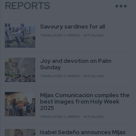
more_horiz
REPORTS
Savoury sardines for all
TRANSLATION: C.ARROYO
ACTUALIDAD
Joy and devotion on Palm
Sunday
TRANSLATION: C.ARROYO
ACTUALIDAD
Mijas Comunicación compiles the
best images from Holy Week
2025
TRANSLATION: C.ARROYO
ACTUALIDAD
Isabel Sedeño announces Mijas