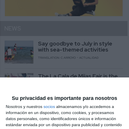
NEWS
Say goodbye to July in style
with sea-themed activities
TRANSLATION: C.ARROYO
ACTUALIDAD
The La Cala de Mijas Fair is the
highlight of the leisure calendar
TRANSLATION: C.ARROYO
ACTUALIDAD
Su privacidad es importante para nosotros
Nosotros y nuestros
socios
almacenamos y/o accedemos a
Blues and solidarity under the
información en un dispositivo, como cookies, y procesamos
stars
datos personales, como identificadores únicos e información
TRANSLATION: C.ARROYO
ACTUALIDAD
estándar enviada por un dispositivo para publicidad y contenido