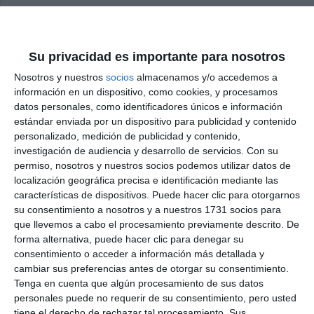
Aehcos valora positivamente
que Málaga cerrase 2025 con
una ocupación hotelera del
Su privacidad es importante para nosotros
78,72%
Nosotros y nuestros
socios
almacenamos y/o accedemos a
ACTUALIDAD
información en un dispositivo, como cookies, y procesamos
datos personales, como identificadores únicos e información
Mijas demuestra su “fortaleza
estándar enviada por un dispositivo para publicidad y contenido
turística” con una ocupación
personalizado, medición de publicidad y contenido,
hotelera del 72% en noviembre
investigación de audiencia y desarrollo de servicios.
Con su
permiso, nosotros y nuestros socios podemos utilizar datos de
ACTUALIDAD
localización geográfica precisa e identificación mediante las
características de dispositivos. Puede hacer clic para otorgarnos
El municipio roza el cartel de
su consentimiento a nosotros y a nuestros 1731 socios para
completo durante el mes de
que llevemos a cabo el procesamiento previamente descrito. De
agosto
forma alternativa, puede hacer clic para denegar su
ACTUALIDAD
consentimiento o acceder a información más detallada y
cambiar sus preferencias antes de otorgar su consentimiento.
Mijas se situó en junio entre los
Tenga en cuenta que algún procesamiento de sus datos
municipios líderes con un 92% de
personales puede no requerir de su consentimiento, pero usted
tiene el derecho de rechazar tal procesamiento. Sus