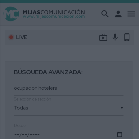
search
person
menu
live_tv
mic
phone_android
LIVE
BÚSQUEDA AVANZADA:
Selección de sección
▼
Desde