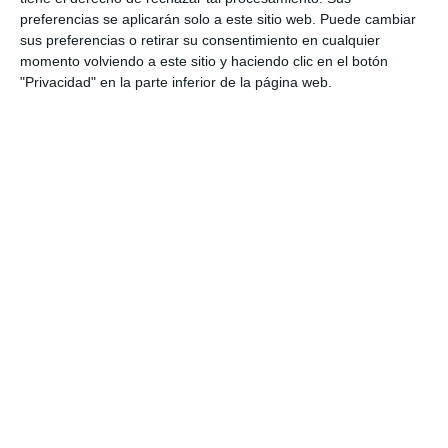
ocupación hotelera
preferencias se aplicarán solo a este sitio web. Puede cambiar
ACTUALIDAD
sus preferencias o retirar su consentimiento en cualquier
momento volviendo a este sitio y haciendo clic en el botón
Mijas lideró en abril la ocupación
"Privacidad" en la parte inferior de la página web.
hotelera con un 82,90%
ACTUALIDAD
La provincia de Málaga espera
una ocupación hotelera de más
del 80% esta Semana Santa
ACTUALIDAD
Mijas registró en marzo una
ocupación hotelera del 63,52%,
cinco puntos más que en 2024
ACTUALIDAD
Mijas is preparing for the start