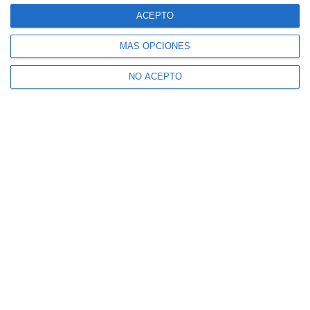
ACEPTO
MÁS OPCIONES
NO ACEPTO
Suscribe to our Newsletter
Receive Mijas's News in your email