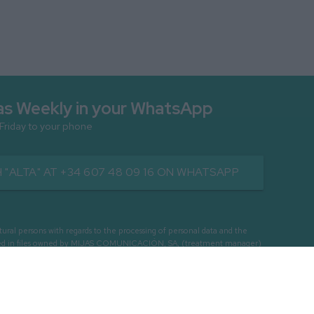
as Weekly in your WhatsApp
 Friday to your phone
 "ALTA" AT +34 607 48 09 16 ON WHATSAPP
persons with regards to the processing of personal data and the
cessed in files owned by MIJAS COMUNICACIÓN, SA, (treatment manager)
ERCIAL INFORMATION OF OUR INTEREST.