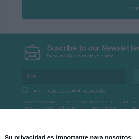
CAR
Suscribe to our Newslette
Receive Mijas's News in your email
I accept the
terms of use
and the
privacy policy
In accordance with REGULATION (EU) 2016/679 OF THE EUROPEAN PARLIA
free circulation of these data, the management of this company infor
with the following purposes: - CONTACT WITH THE ENTITY THR
Su privacidad es importante para nosotros