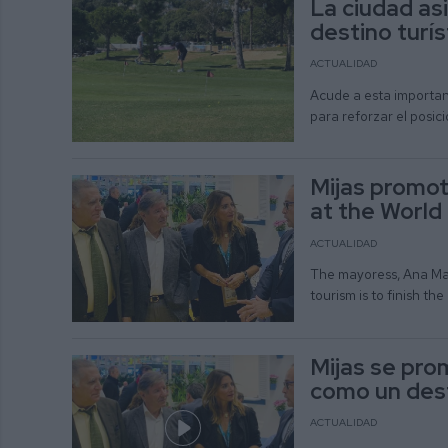
La ciudad as
destino turí
ACTUALIDAD
Acude a esta importan
para reforzar el posic
Mijas promote
at the World
ACTUALIDAD
The mayoress, Ana Mat
tourism is to finish th
Mijas se pro
como un des
ACTUALIDAD