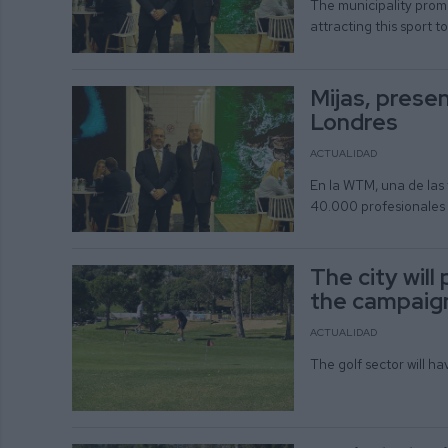
The municipality promo
attracting this sport t
Mijas, prese
Londres
ACTUALIDAD
En la WTM, una de las
40.000 profesionales 
The city wil
the campaign 
ACTUALIDAD
The golf sector will ha