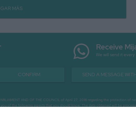
GAR MÁS
r
Receive Mij
We will send it every
CONFIRM
SEND A MESSAGE WITH
MENT AND OF THE COUNCIL of April 27, 2016 regarding the protection of natural 
m you of the following aspects that you should know: The data obtained will be pro
OUGH EMAILS - REGISTRATION OF USERS - SENDING COMMUNICATIONS AND COMM