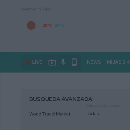
Weather in Mijas
28°C
24°C
live_tv
mic
phone_android
LIVE
NEWS
MIJAS 3.
BÚSQUEDA AVANZADA:
Selección de sección