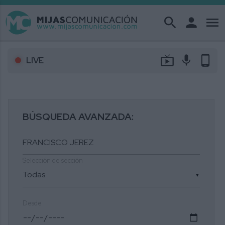
search
person
menu
live_tv
mic
phone_android
LIVE
BÚSQUEDA AVANZADA:
Selección de sección
▼
Desde