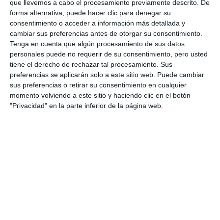
VOX
que llevemos a cabo el procesamiento previamente descrito. De
forma alternativa, puede hacer clic para denegar su
Mijas pone el colofón al verano
consentimiento o acceder a información más detallada y
con la celebración este
cambiar sus preferencias antes de otorgar su consentimiento.
miércoles 25 del Día del Turista
Tenga en cuenta que algún procesamiento de sus datos
personales puede no requerir de su consentimiento, pero usted
ACTUALIDAD
tiene el derecho de rechazar tal procesamiento. Sus
preferencias se aplicarán solo a este sitio web. Puede cambiar
Alumnos del programa Mitur
sus preferencias o retirar su consentimiento en cualquier
muestran los atractivos de Mijas
momento volviendo a este sitio y haciendo clic en el botón
a turoperadores británicos
"Privacidad" en la parte inferior de la página web.
ACTUALIDAD