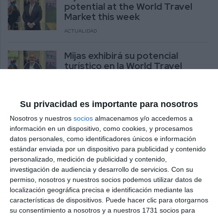
potential at the World Travel
Market this week
ACTUALIDAD
Mijas exhibirá su potencial
turístico en la World Travel
Market esta semana
ACTUALIDAD
Su privacidad es importante para nosotros
Francisco Jerez afirma que el
Nosotros y nuestros
socios
almacenamos y/o accedemos a
nuevo parque de bomberos
información en un dispositivo, como cookies, y procesamos
tendrá una “ubicación más
datos personales, como identificadores únicos e información
adecuada”
estándar enviada por un dispositivo para publicidad y contenido
personalizado, medición de publicidad y contenido,
ACTUALIDAD
investigación de audiencia y desarrollo de servicios.
Con su
permiso, nosotros y nuestros socios podemos utilizar datos de
Vox asegura que “impulsa un
localización geográfica precisa e identificación mediante las
turismo de calidad” y “rompe
características de dispositivos. Puede hacer clic para otorgarnos
con la estacionalidad” en Mijas
su consentimiento a nosotros y a nuestros 1731 socios para