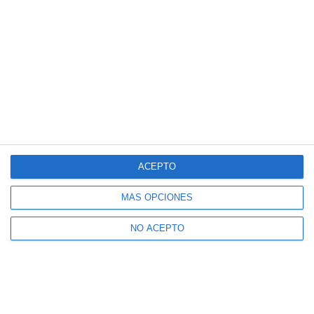
Suscribe to our Newsletter
Receive Mijas's News in your email
ACEPTO
MÁS OPCIONES
NO ACEPTO
CONFIRM
I accept the
terms of use
and the
privacy policy
Receive Mijas Weekly in your