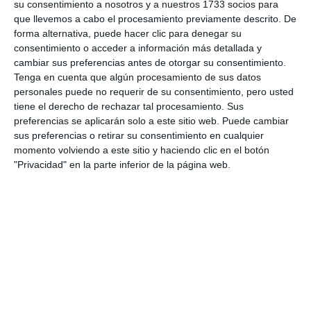
su consentimiento a nosotros y a nuestros 1733 socios para
ACTUALIDAD
que llevemos a cabo el procesamiento previamente descrito. De
forma alternativa, puede hacer clic para denegar su
El Festival de Teatro Villa de
consentimiento o acceder a información más detallada y
Mijas arranca el jueves 13 con
cambiar sus preferencias antes de otorgar su consentimiento.
‘Yerma’ de Teatro Mijas
Tenga en cuenta que algún procesamiento de sus datos
personales puede no requerir de su consentimiento, pero usted
ACTUALIDAD
tiene el derecho de rechazar tal procesamiento. Sus
preferencias se aplicarán solo a este sitio web. Puede cambiar
El Festival de Teatro Villa de
sus preferencias o retirar su consentimiento en cualquier
Mijas se celebra del 13 al 16 de
momento volviendo a este sitio y haciendo clic en el botón
julio
"Privacidad" en la parte inferior de la página web.
ACTUALIDAD
Fin de semana de teatro en
Mijas Pueblo
ACTUALIDAD
‘El eslabón perdido’ inaugura
hoy el Festival de Teatro Villa de