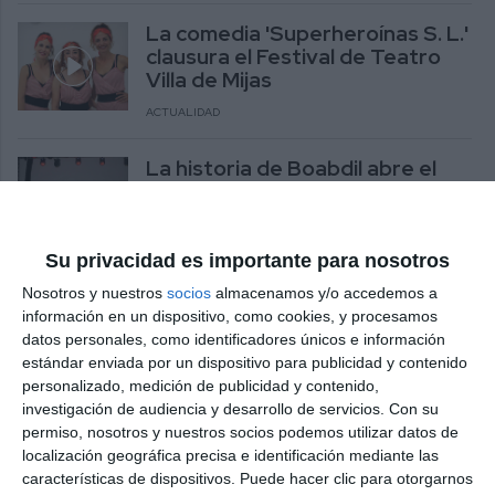
La comedia 'Superheroínas S. L.'
clausura el Festival de Teatro
Villa de Mijas
ACTUALIDAD
La historia de Boabdil abre el
XXXVIII Festival de Teatro Villa
de Mijas
ACTUALIDAD
Su privacidad es importante para nosotros
Nosotros y nuestros
socios
almacenamos y/o accedemos a
El XXXVIII Festival de Teatro
información en un dispositivo, como cookies, y procesamos
Villa de Mijas levanta este
datos personales, como identificadores únicos e información
jueves el telón en Mijas Pueblo
estándar enviada por un dispositivo para publicidad y contenido
ACTUALIDAD
personalizado, medición de publicidad y contenido,
investigación de audiencia y desarrollo de servicios.
Con su
El Festival de Teatro Villa de
permiso, nosotros y nuestros socios podemos utilizar datos de
Mijas ofrecerá el viernes 14 ‘El
localización geográfica precisa e identificación mediante las
musical de los 80 y 90’
características de dispositivos. Puede hacer clic para otorgarnos