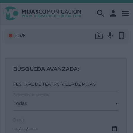
search
person
menu
live_tv
mic
phone_android
LIVE
BÚSQUEDA AVANZADA:
Selección de sección
▼
Desde