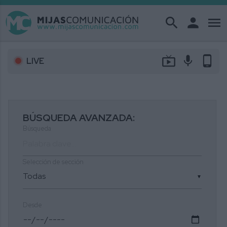
search
person
menu
live_tv
mic
phone_android
LIVE
BÚSQUEDA AVANZADA:
Búsqueda
Selección de sección
▼
Desde