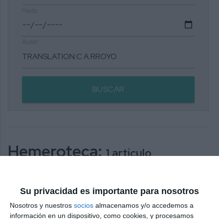
Hasta
Autor
BUSCAR
Hemeroteca:
1 artículo
relacionado con su búsqueda
Su privacidad es importante para nosotros
Nosotros y nuestros
socios
almacenamos y/o accedemos a
Rain and possible tornado
información en un dispositivo, como cookies, y procesamos