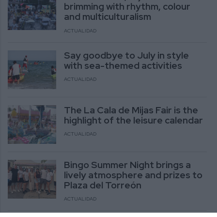
brimming with rhythm, colour
and multiculturalism
ACTUALIDAD
Say goodbye to July in style
with sea-themed activities
ACTUALIDAD
The La Cala de Mijas Fair is the
highlight of the leisure calendar
ACTUALIDAD
Bingo Summer Night brings a
lively atmosphere and prizes to
Plaza del Torreón
ACTUALIDAD