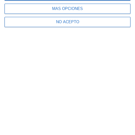
MÁS OPCIONES
NO ACEPTO
Suscribe to our Newsletter
Receive Mijas's News in your email
CONFIRM