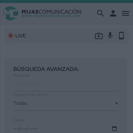
search
person
menu
live_tv
mic
phone_android
LIVE
BÚSQUEDA AVANZADA:
Búsqueda
Selección de sección
▼
Desde