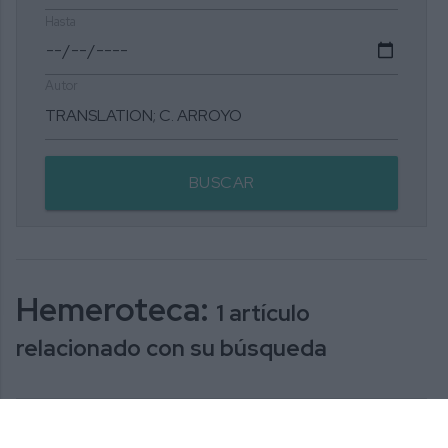
Hasta
Autor
BUSCAR
Hemeroteca:
1 artículo
relacionado con su búsqueda
The La Cala Lions Club holds its