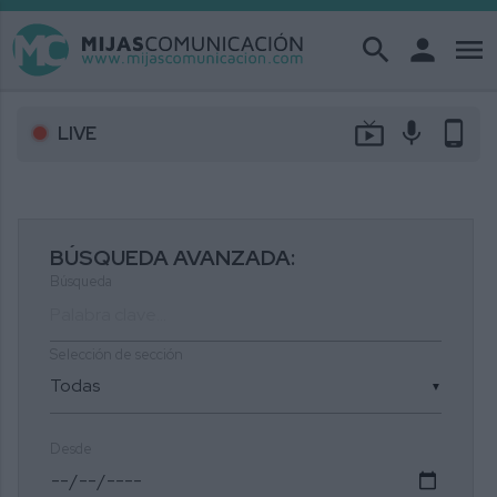
search
person
menu
live_tv
mic
phone_android
LIVE
BÚSQUEDA AVANZADA:
Búsqueda
Selección de sección
▼
Desde