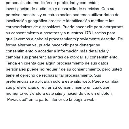
live_tv
Temporada 2026
personalizado, medición de publicidad y contenido,
investigación de audiencia y desarrollo de servicios.
Con su
permiso, nosotros y nuestros socios podemos utilizar datos de
localización geográfica precisa e identificación mediante las
live_tv
Temporada 2025
características de dispositivos. Puede hacer clic para otorgarnos
su consentimiento a nosotros y a nuestros 1731 socios para
que llevemos a cabo el procesamiento previamente descrito. De
forma alternativa, puede hacer clic para denegar su
live_tv
Temporada 2024
consentimiento o acceder a información más detallada y
12. FERIA DE LA CALA 2026 - DOMINGO
11
cambiar sus preferencias antes de otorgar su consentimiento.
Tenga en cuenta que algún procesamiento de sus datos
personales puede no requerir de su consentimiento, pero usted
live_tv
Temporada 2023
tiene el derecho de rechazar tal procesamiento. Sus
preferencias se aplicarán solo a este sitio web. Puede cambiar
sus preferencias o retirar su consentimiento en cualquier
momento volviendo a este sitio y haciendo clic en el botón
live_tv
Temporada 2022
"Privacidad" en la parte inferior de la página web.