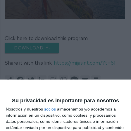
0
seconds
of
2
Click here to download this program:
hours,
14
DOWNLOAD
minutes,
3
seconds
Share it with this link:
https://mijasint.com/?t=61
Share
Facebook
Twitter
LinkedIn
Meneame
WhatsApp
Message
Email
Print
Su privacidad es importante para nosotros
Nosotros y nuestros
socios
almacenamos y/o accedemos a
12. FERIA DE LA CALA 2026 - DOMINGO
11
información en un dispositivo, como cookies, y procesamos
datos personales, como identificadores únicos e información
estándar enviada por un dispositivo para publicidad y contenido