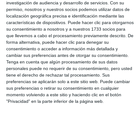
investigación de audiencia y desarrollo de servicios.
Con su
live_tv
Temporada 2024
permiso, nosotros y nuestros socios podemos utilizar datos de
localización geográfica precisa e identificación mediante las
características de dispositivos. Puede hacer clic para otorgarnos
su consentimiento a nosotros y a nuestros 1733 socios para
live_tv
Temporada 2023
que llevemos a cabo el procesamiento previamente descrito. De
forma alternativa, puede hacer clic para denegar su
consentimiento o acceder a información más detallada y
cambiar sus preferencias antes de otorgar su consentimiento.
live_tv
Temporada 2022
Tenga en cuenta que algún procesamiento de sus datos
85. EL PARQUE DE MOTTY - ENTRERRÍOS
8
personales puede no requerir de su consentimiento, pero usted
tiene el derecho de rechazar tal procesamiento. Sus
preferencias se aplicarán solo a este sitio web. Puede cambiar
live_tv
Temporada 2021
sus preferencias o retirar su consentimiento en cualquier
momento volviendo a este sitio y haciendo clic en el botón
"Privacidad" en la parte inferior de la página web.
Suscribe to our Newsletter
Receive Mijas's News in your email