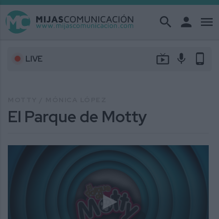
search
person
menu
live_tv
mic
phone_android
LIVE
MOTTY / MÓNICA LÓPEZ
El Parque de Motty